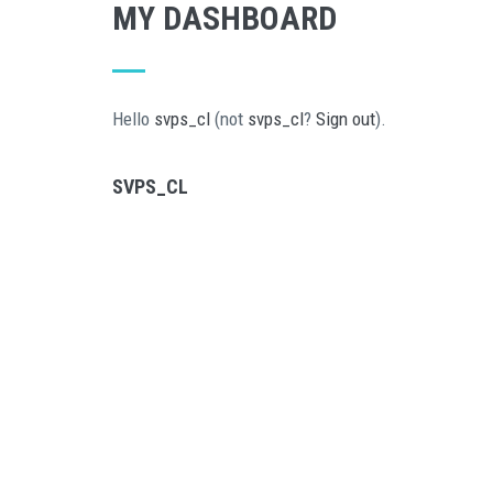
MY DASHBOARD
Pasar al contenido principal
Hello
svps_cl
(not
svps_cl
?
Sign out
).
SVPS_CL