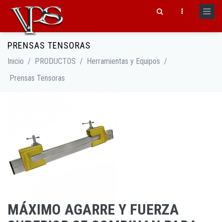
Pasar al contenido principal
PRENSAS TENSORAS
Formulario de búsqueda
Inicio
/
PRODUCTOS
/
Herramientas y Equipos
/
Prensas Tensoras
MÁXIMO AGARRE Y FUERZA