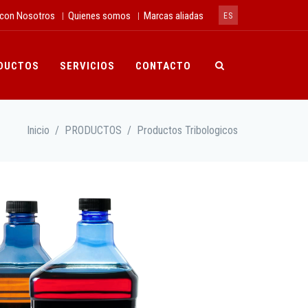
 con Nosotros
Quienes somos
Marcas aliadas
|
|
ES
DUCTOS
SERVICIOS
CONTACTO
Inicio
/
PRODUCTOS
/
Productos Tribologicos