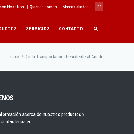
 con Nosotros
Quienes somos
Marcas aliadas
|
|
ES
DUCTOS
SERVICIOS
CONTACTO
Inicio
/
Cinta Transportadora Resistente al Aceite
ENOS
nformación acerca de nuestros productos y
r contactenos en: