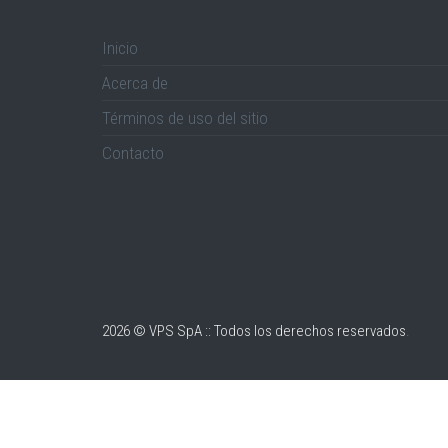
Inicio
Acerca de
Términos de uso del sitio
Contacto
2026 © VPS SpA :: Todos los derechos reservados
.