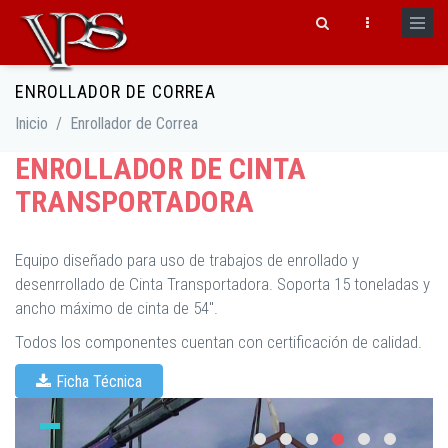
Pasar al contenido principal
ENROLLADOR DE CORREA
Formulario de búsqueda
Inicio
/
Enrollador de Correa
ENROLLADOR DE CINTA
TRANSPORTADORA
Equipo diseñado para uso de trabajos de enrollado y
desenrrollado de Cinta Transportadora. Soporta 15 toneladas y
ancho máximo de cinta de 54".
Todos los componentes cuentan con certificación de calidad.
Ficha Técnica