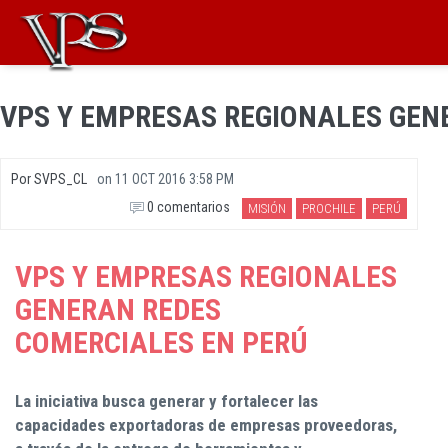
Pasar al contenido principal
VPS Y EMPRESAS REGIONALES GEN
Formulario de búsqueda
Por
SVPS_CL
on
11 OCT 2016 3:58 PM
0 comentarios
MISIÓN
PROCHILE
PERÚ
VPS Y EMPRESAS REGIONALES
GENERAN REDES
COMERCIALES EN PERÚ
La iniciativa busca generar y fortalecer las
capacidades exportadoras de empresas proveedoras,