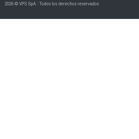
2026 © VPS SpA :: Todos los derechos reservados
.